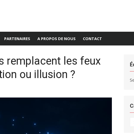
PARTENAIRES
A PROPOS DE NOUS
CONTACT
s remplacent les feux
É
tion ou illusion ?
S
C
C