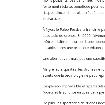
Moins polluants, pas de fumée, ni de p
fortement réduite, bénéfique pour les r
risques d’incendie et plus créatifs, d
interactives.
À Nyon, le Paléo Festival a franchi le p
spectacle de drones. En 2025, l’évén
mètres d’altitude, sur une bande sono
notable, après une première édition j
Une alternative… mais pas une substit
Malgré leurs qualités, les drones ne fo
atouts que la technologie ne peut rep
L’explosion imprévisible et spectaculai
l’odeur et la sonorité uniques de la py
De plus, les spectacles de drones néc