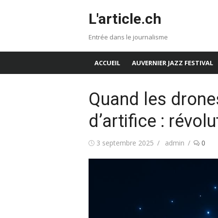
Aller
L'article.ch
au
contenu
Entrée dans le journalisme
ACCUEIL
AUVERNIER JAZZ FESTIVAL
Quand les drone
d’artifice : révolu
Publié
Auteur/autrice
3 septembre 2025
admin
0
le