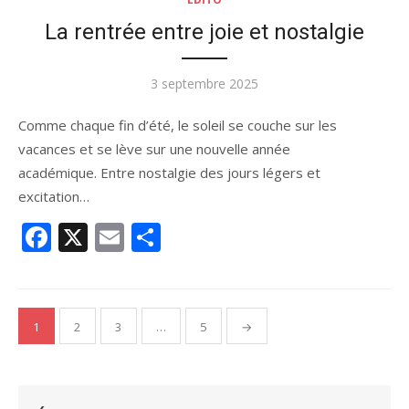
La rentrée entre joie et nostalgie
Publié
3 septembre 2025
le
Comme chaque fin d’été, le soleil se couche sur les
vacances et se lève sur une nouvelle année
académique. Entre nostalgie des jours légers et
excitation…
Facebook
X
Email
Partager
Pagination
1
2
3
…
5
→
des
publications