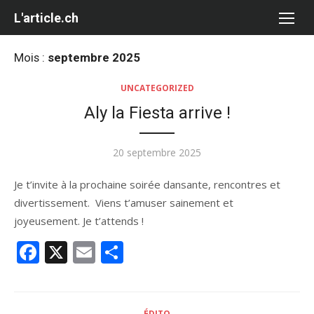
Aller
L'article.ch
au
contenu
Mois :
septembre 2025
UNCATEGORIZED
Aly la Fiesta arrive !
Publié
20 septembre 2025
le
Je t’invite à la prochaine soirée dansante, rencontres et
divertissement. Viens t’amuser sainement et
joyeusement. Je t’attends !
Facebook
X
Email
Partager
ÉDITO