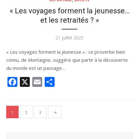
« Les voyages forment la jeunesse…
et les retraités ? »
Publié
21 juillet 2025
le
« Les voyages forment la jeunesse » : ce proverbe bien
connu, de Montaigne, suggère que partir à la découverte
du monde est un passage…
Facebook
X
Email
Partager
Pagination
1
2
3
→
des
publications