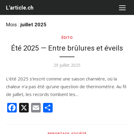
Aller
L'article.ch
au
contenu
Mois :
juillet 2025
ÉDITO
Été 2025 — Entre brûlures et éveils
Publié
29 juillet 2025
le
L’été 2025 s’inscrit comme une saison charnière, où la
chaleur n’a pas été qu’une question de thermomètre. Au fil
de juillet, les records tombent les…
Facebook
X
Email
Partager
REPORTAGE
,
SOCIÉTÉ