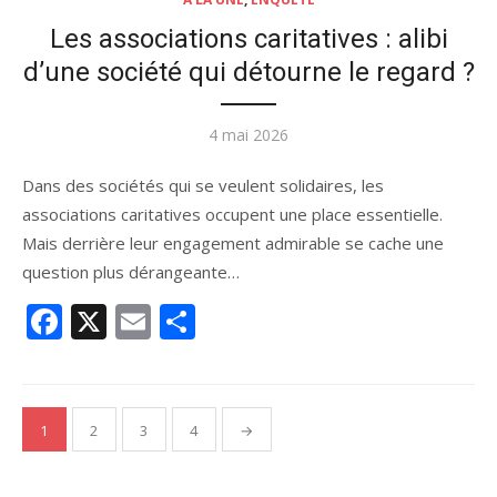
Les associations caritatives : alibi
d’une société qui détourne le regard ?
Publié
4 mai 2026
le
Dans des sociétés qui se veulent solidaires, les
associations caritatives occupent une place essentielle.
Mais derrière leur engagement admirable se cache une
question plus dérangeante…
Facebook
X
Email
Partager
Pagination
1
2
3
4
→
des
publications