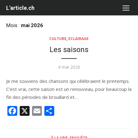
Aller
L'article.ch
au
contenu
Mois :
mai 2026
CULTURE
,
ECLAIRAGE
Les saisons
Publié
4 mai 2026
le
Je me souviens des chansons qui célébraient le printemps.
C’est vrai, cette saison est un renouveau, pour beaucoup la
fin des périodes de brouillard et…
Facebook
X
Email
Partager
À LA UNE
,
ENQUÊTE