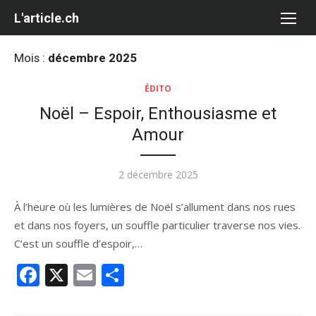
Aller
L'article.ch
au
contenu
Mois :
décembre 2025
ÉDITO
Noël – Espoir, Enthousiasme et
Amour
Publié
2 décembre 2025
le
À l’heure où les lumières de Noël s’allument dans nos rues
et dans nos foyers, un souffle particulier traverse nos vies.
C’est un souffle d’espoir,…
Facebook
X
Email
Partager