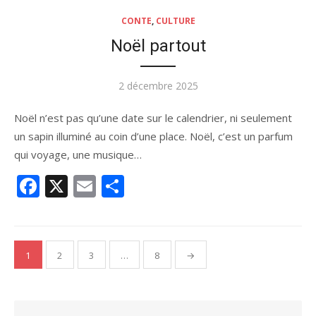
CONTE
,
CULTURE
Noël partout
Publié
2 décembre 2025
le
Noël n’est pas qu’une date sur le calendrier, ni seulement
un sapin illuminé au coin d’une place. Noël, c’est un parfum
qui voyage, une musique…
Facebook
X
Email
Partager
Pagination
1
2
3
…
8
→
des
publications