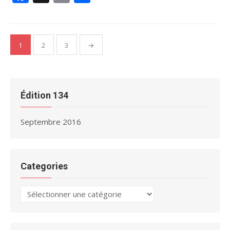
Pagination
1
2
3
→
des
publications
Édition 134
Septembre 2016
Categories
Categories