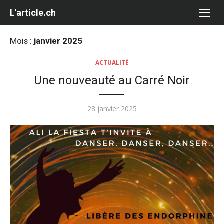
Aller
L'article.ch
au
contenu
Mois :
janvier 2025
ACTUALITÉ
Une nouveauté au Carré Noir
Publié
28 janvier 2025
le