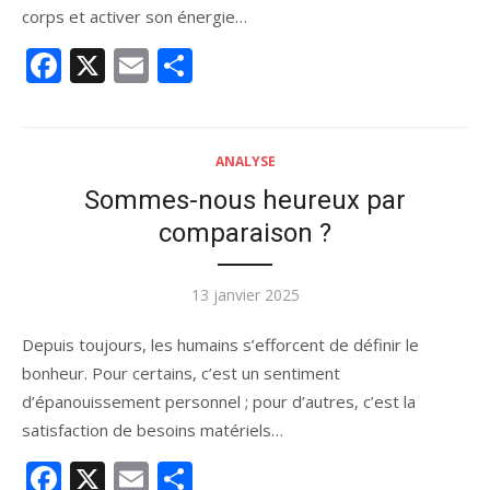
corps et activer son énergie…
Facebook
X
Email
Partager
ANALYSE
Sommes-nous heureux par
comparaison ?
Publié
13 janvier 2025
le
Depuis toujours, les humains s’efforcent de définir le
bonheur. Pour certains, c’est un sentiment
d’épanouissement personnel ; pour d’autres, c’est la
satisfaction de besoins matériels…
Facebook
X
Email
Partager