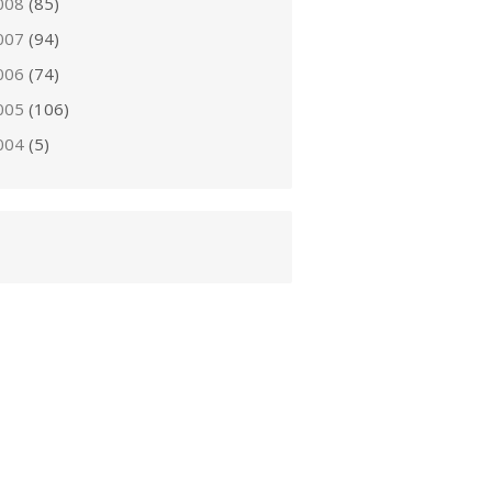
008
(85)
007
(94)
006
(74)
005
(106)
004
(5)