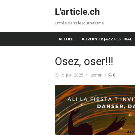
Aller
L'article.ch
au
contenu
Entrée dans le journalisme
ACCUEIL
AUVERNIER JAZZ FESTIVAL
Osez, oser!!!
Publié
Auteur/autrice
19 juin 2025
admin
0
le