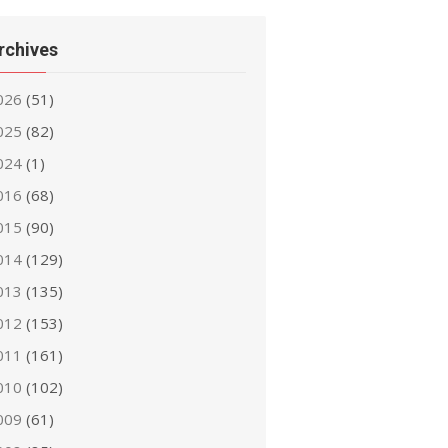
rchives
026
(51)
025
(82)
024
(1)
016
(68)
015
(90)
014
(129)
013
(135)
012
(153)
011
(161)
010
(102)
009
(61)