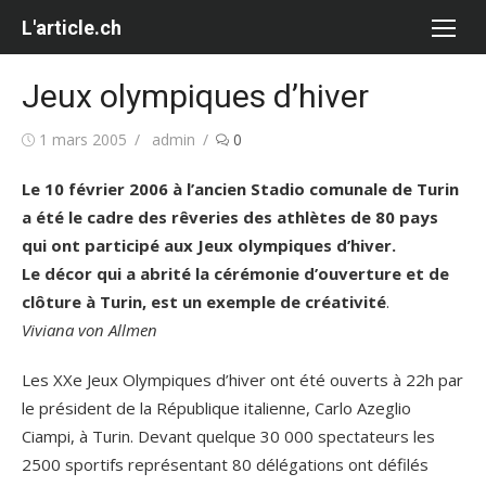
Aller
L'article.ch
au
contenu
Jeux olympiques d’hiver
Publié
Auteur/autrice
1 mars 2005
admin
0
le
Le 10 février 2006 à l’ancien Stadio comunale de Turin
a été le cadre des rêveries des athlètes de 80 pays
qui ont participé aux Jeux olympiques d’hiver.
Le décor qui a abrité la cérémonie d’ouverture et de
clôture à Turin, est un exemple de créativité
.
Viviana von Allmen
Les XXe Jeux Olympiques d’hiver ont été ouverts à 22h par
le président de la République italienne, Carlo Azeglio
Ciampi, à Turin. Devant quelque 30 000 spectateurs les
2500 sportifs représentant 80 délégations ont défilés