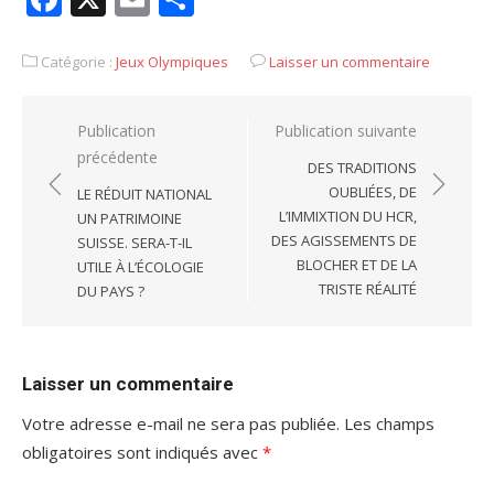
Catégorie :
Jeux Olympiques
Laisser un commentaire
Navigation
Publication
Publication suivante
précédente
de
DES TRADITIONS
l’article
OUBLIÉES, DE
LE RÉDUIT NATIONAL
L’IMMIXTION DU HCR,
UN PATRIMOINE
DES AGISSEMENTS DE
SUISSE. SERA-T-IL
BLOCHER ET DE LA
UTILE À L’ÉCOLOGIE
TRISTE RÉALITÉ
DU PAYS ?
Laisser un commentaire
Votre adresse e-mail ne sera pas publiée.
Les champs
obligatoires sont indiqués avec
*