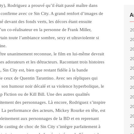
ty), Rodriguez a prouvé qu’il était passé maître dans
l confirme avec ce Sin City. A grand renfort d’images de
A
né devant des fonds verts, les décors étant ensuite
2
d’un co-réalisateur en la personne de Frank Miller,
tain toute l’ambiance sombre, sexy et ultraviolente si
2
ine.
2
t être unanimement reconnue, le film en lui-même devrait
2
les adorateurs et les détracteurs. Racontant trois histoires
2
 Sin City est, bien que restant fidèle à la bande
2
 de ceux de Quentin Tarantino. Avec ses répliques qui
son humour noir décalé et sa violence hyperbolique, le
2
p Fiction ou de Kill Bill. Une des autres qualités
2
raitement des personnages. Là encore, Rodriguez s’inspire
2
. La performance des acteurs, Mickey Rourke en tête, est
2
t pleinement aux personnages de la BD et en reprenant
2
 le casting de choc de Sin City s’intègre parfaitement à