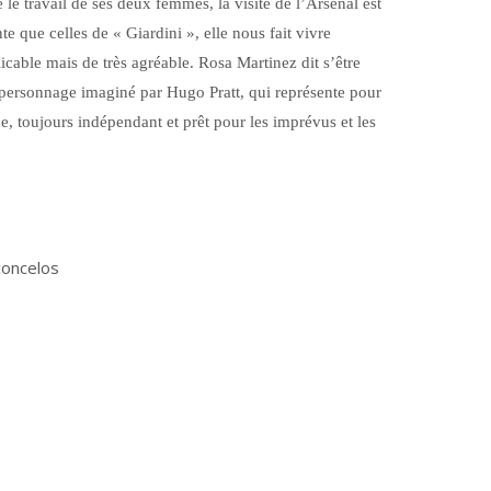
le travail de ses deux femmes, la visite de l’Arsenal est
e que celles de « Giardini », elle nous fait vivre
cable mais de très agréable. Rosa Martinez dit s’être
 personnage imaginé par Hugo Pratt, qui représente pour
, toujours indépendant et prêt pour les imprévus et les
concelos
ger