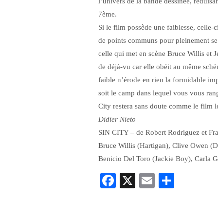
l’univers de la bande dessinée, réduisa
7ème.
Si le film possède une faiblesse, celle-ci
de points communs pour pleinement se d
celle qui met en scène Bruce Willis et 
de déjà-vu car elle obéit au même sché
faible n’érode en rien la formidable im
soit le camp dans lequel vous vous rang
City restera sans doute comme le film l
Didier Nieto
SIN CITY – de Robert Rodriguez et Fr
Bruce Willis (Hartigan), Clive Owen (D
Benicio Del Toro (Jackie Boy), Carla 
Facebook
X
Email
Parta