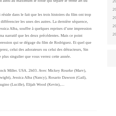
2
nt ainsi au maximum le fossé qui sépare le 9ème art du
2
 réside dans le fait que les trois histoires du film ont trop
2
ifférencier les unes des autres. La dernière séquence,
2
Jessica Alba, souffre à quelques reprises d’une impression
2
ma narratif que les deux précédentes. Mais ce point
pression qui se dégage du film de Rodriguez. Et quel que
erez, celui des adorateurs ou celui des détracteurs, Sin
e plus singulier que vous verrez cette année.
anck Miller. USA. 2h03. Avec Mickey Rourke (Marv),
wight), Jessica Alba (Nancy), Rosario Dawson (Gail),
Gugino (Lucille), Elijah Wood (Kevin),…
ger