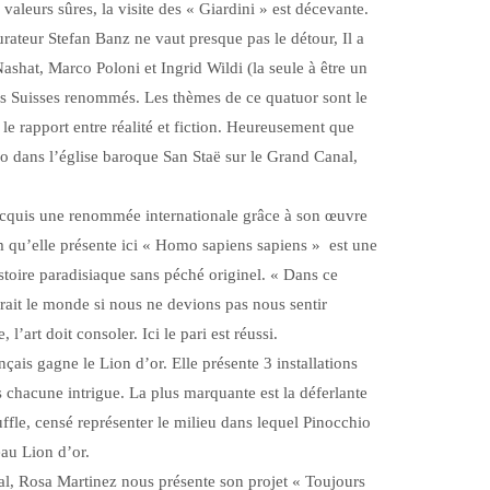
 valeurs sûres, la visite des « Giardini » est décevante.
curateur Stefan Banz ne vaut presque pas le détour, Il a
ashat, Marco Poloni et Ingrid Wildi (la seule à être un
stes Suisses renommés. Les thèmes de ce quatuor sont le
et le rapport entre réalité et fiction. Heureusement que
idéo dans l’église baroque San Staë sur le Grand Canal,
a acquis une renommée internationale grâce à son œuvre
 qu’elle présente ici « Homo sapiens sapiens » est une
stoire paradisiaque sans péché originel. « Dans ce
rait le monde si nous ne devions pas nous sentir
l’art doit consoler. Ici le pari est réussi.
çais gagne le Lion d’or. Elle présente 3 installations
s chacune intrigue. La plus marquante est la déferlante
ffle, censé représenter le milieu dans lequel Pinocchio
au Lion d’or.
al, Rosa Martinez nous présente son projet « Toujours