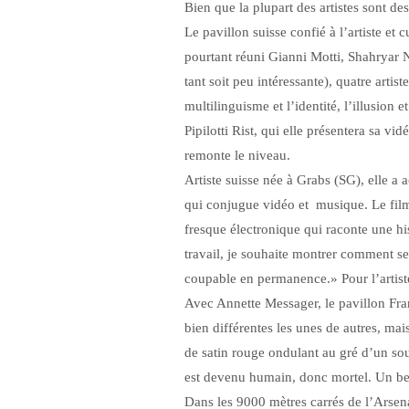
Bien que la plupart des artistes sont des
Le pavillon suisse confié à l’artiste et 
pourtant réuni Gianni Motti, Shahryar N
tant soit peu intéressante), quatre arti
multilinguisme et l’identité, l’illusion 
Pipilotti Rist, qui elle présentera sa v
remonte le niveau.
Artiste suisse née à Grabs (SG), elle 
qui conjugue vidéo et musique. Le film
fresque électronique qui raconte une hi
travail, je souhaite montrer comment se
coupable en permanence.» Pour l’artiste, 
Avec Annette Messager, le pavillon Fran
bien différentes les unes de autres, mai
de satin rouge ondulant au gré d’un sou
est devenu humain, donc mortel. Un be
Dans les 9000 mètres carrés de l’Arsen