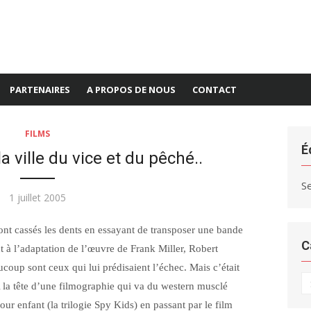
PARTENAIRES
A PROPOS DE NOUS
CONTACT
FILMS
É
 ville du vice et du pêché..
S
Publié
1 juillet 2005
le
ont cassés les dents en essayant de transposer une bande
C
t à l’adaptation de l’œuvre de Frank Miller, Robert
ucoup sont ceux qui lui prédisaient l’échec. Mais c’était
C
A la tête d’une filmographie qui va du western musclé
our enfant (la trilogie Spy Kids) en passant par le film