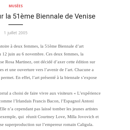
MUSÉES
r la 51ème Biennale de Venise
Publié
1 juillet 2005
le
istoire à deux femmes, la 51ème Biennale d’art
u 12 juin au 6 novembre. Ces deux femmes, la
se Rosa Martinez, ont décidé d’axer cette édition sur
es et une ouverture vers l’avenir de l’art. Chacune a
 permet. En effet, l’art présenté à la biennale s’expose
rral a choisi de faire vivre aux visiteurs « L’expérience
comme l’Irlandais Francis Bacon, l’Espagnol Antoni
lle n’a cependant pas laissé tomber les jeunes artistes
 exemple, qui réunit Courtney Love, Milla Jovovich et
sse superproduction sur l’empereur romain Caligula.