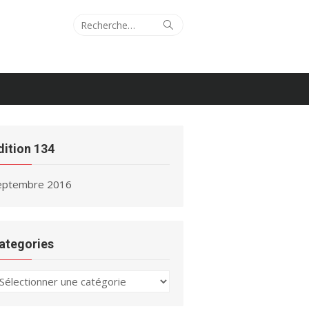
Recherche
Rechercher
pour :
dition 134
eptembre 2016
ategories
ategories