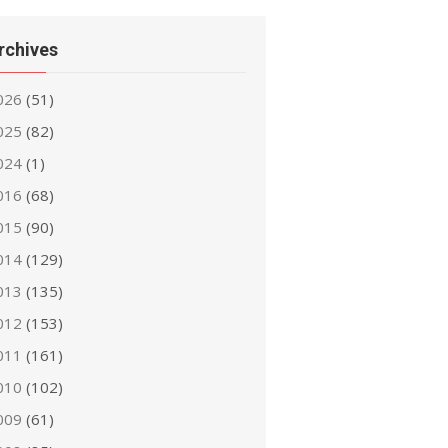
rchives
026
(51)
025
(82)
024
(1)
016
(68)
015
(90)
014
(129)
013
(135)
012
(153)
011
(161)
010
(102)
009
(61)