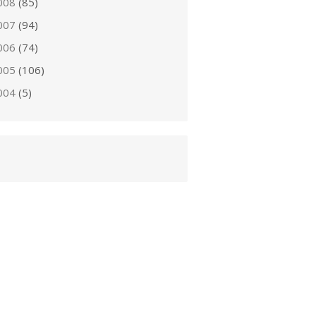
008
(85)
007
(94)
006
(74)
005
(106)
004
(5)