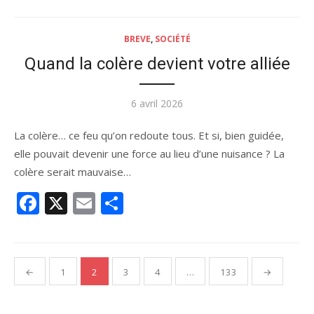
BREVE
,
SOCIÉTÉ
Quand la colère devient votre alliée
Publié
6 avril 2026
le
La colère… ce feu qu’on redoute tous. Et si, bien guidée,
elle pouvait devenir une force au lieu d’une nuisance ? La
colère serait mauvaise…
Facebook
X
Email
Partager
Pagination
←
1
2
3
4
…
133
→
des
publications