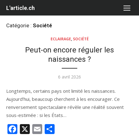
Aller
L'article.ch
au
contenu
Catégorie :
Société
ECLAIRAGE
,
SOCIÉTÉ
Peut-on encore réguler les
naissances ?
Publié
6 avril 2026
le
Longtemps, certains pays ont limité les naissances.
Aujourd’hui, beaucoup cherchent à les encourager. Ce
renversement spectaculaire révèle une réalité souvent
sous-estimée : si les États…
Facebook
X
Email
Partager