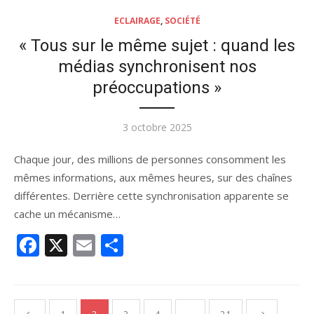
ECLAIRAGE
,
SOCIÉTÉ
« Tous sur le même sujet : quand les
médias synchronisent nos
préoccupations »
Publié
3 octobre 2025
le
Chaque jour, des millions de personnes consomment les
mêmes informations, aux mêmes heures, sur des chaînes
différentes. Derrière cette synchronisation apparente se
cache un mécanisme…
Facebook
X
Email
Partager
Pagination