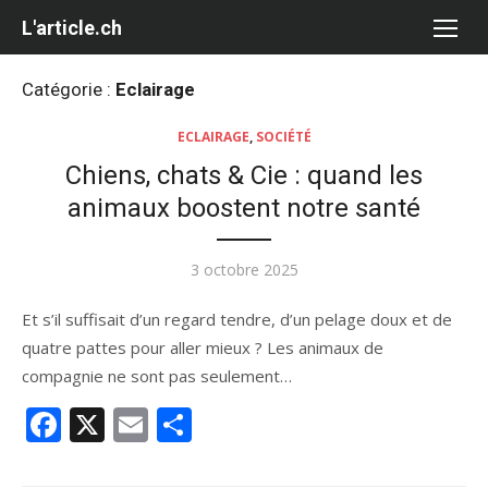
Aller
L'article.ch
au
contenu
Catégorie :
Eclairage
ECLAIRAGE
,
SOCIÉTÉ
Chiens, chats & Cie : quand les
animaux boostent notre santé
Publié
3 octobre 2025
le
Et s’il suffisait d’un regard tendre, d’un pelage doux et de
quatre pattes pour aller mieux ? Les animaux de
compagnie ne sont pas seulement…
Facebook
X
Email
Partager