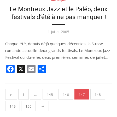
Le Montreux Jazz et le Paléo, deux
festivals d’été à ne pas manquer !
Publié
1 juillet 2005
le
Chaque été, depuis déjà quelques décennies, la Suisse
romande accueille deux grands festivals. Le Montreux Jazz
Festival qui dure les deux premières semaines de juillet…
Facebook
X
Email
Partager
Pagination
←
1
…
145
146
147
148
des
publications
149
150
→