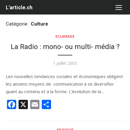
Aller
L'article.ch
au
contenu
Catégorie :
Culture
ECLAIRAGE
La Radio : mono- ou multi- média ?
Publié
1 juillet 2005
le
Les nouvelles tendances sociales et économiques obligent
les anciens moyens de communication à se diversifier
quant au contenu et à la forme. L’évolution de la…
Facebook
X
Email
Partager
MUSIQUE